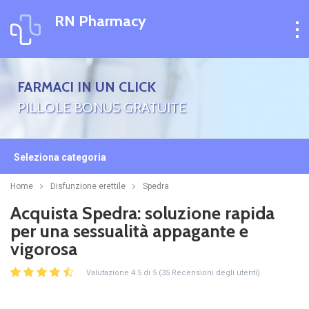
RN Pharmacy
FARMACI IN UN CLICK
PILLOLE BONUS GRATUITE
Seleziona categoria
Home
Disfunzione erettile
Spedra
Acquista Spedra: soluzione rapida
per una sessualità appagante e
vigorosa
Valutazione 4.5 di 5 (35 Recensioni degli utenti)