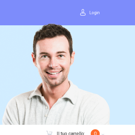
Login
Il tuo carrello:
0