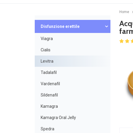
Home
Acqu
Disfunzione erettile
far
Viagra
Cialis
Levitra
Tadalafil
Vardenafil
Sildenafil
Kamagra
Kamagra Oral Jelly
Spedra