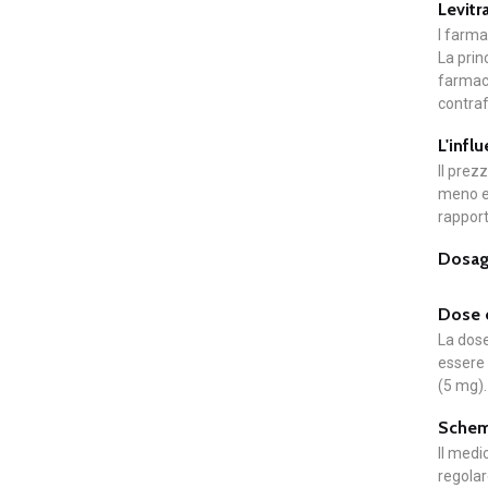
Levitr
I farma
La prin
farmaco
contraf
L'infl
Il prez
meno ef
rapport
Dosagg
Dose o
La dose
essere 
(5 mg).
Schema
Il medi
regolar