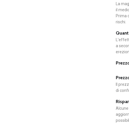
La magg
il medi
Prima d
rischi.
Quanto
L'effet
a secon
erezion
Prezzo
Prezzo
Il prez
di conf
Rispar
Alcune 
aggiorn
possibi