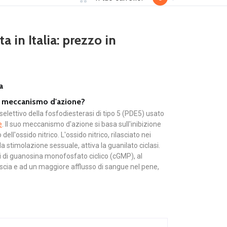
a in Italia: prezzo in
a
suo meccanismo d'azione?
e selettivo della fosfodiesterasi di tipo 5 (PDE5) usato
e
. Il suo meccanismo d'azione si basa sull'inibizione
ell'ossido nitrico. L'ossido nitrico, rilasciato nei
a stimolazione sessuale, attiva la guanilato ciclasi.
li di guanosina monofosfato ciclico (cGMP), al
scia e ad un maggiore afflusso di sangue nel pene,