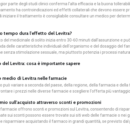
ior parte degli studi clinici conferma l'alta efficacia e la buona tollerabi
camento ha controindicazioni ed effetti collaterali che devono essere pr
i iniziare il trattamento è consigliabile consultare un medico per determi
 tempo dura l'effetto del Levitra?
to del medicinale di solito inizia entro 30-60 minuti dall'assunzione e può
da delle caratteristiche individuali dell'organismo e del dosaggio del f
e senza stimolazione sessuale, ma piuttosto potenzia i processi naturali
 del Levitra: cosa è importante sapere
 medio di Levitra nelle farmacie
zo può variare a seconda del paese, della regione, della farmacia e della 
rontare i prezzi nelle diverse farmacie e scegliere l'offerta più vantaggi
mio sull'acquisto attraverso sconti e promozioni
farmacie offrono sconti e promozioni sul Levitra, consentendo di rispar
ate sui sconti possono essere trovate sui siti web delle farmacie o nei g
le risparmiare acquistando il farmaco in grandi quantità, se previsto dal