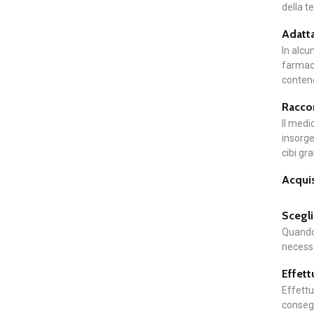
della t
Adatta
In alcu
farmaci
contene
Raccom
Il medi
insorge
cibi gr
Acquis
Scegli
Quando 
necessa
Effett
Effettu
consegn