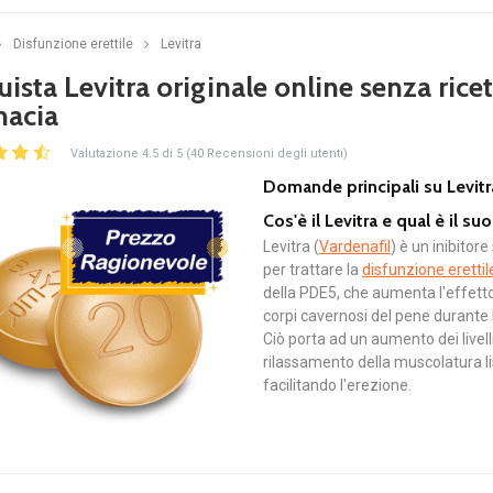
Disfunzione erettile
Levitra
ista Levitra originale online senza ricett
macia
Valutazione 4.5 di 5 (40 Recensioni degli utenti)
Domande principali su Levitr
Cos'è il Levitra e qual è il 
Levitra (
Vardenafil
) è un inibitor
per trattare la
disfunzione erettil
della PDE5, che aumenta l'effetto d
corpi cavernosi del pene durante l
Ciò porta ad un aumento dei livel
rilassamento della muscolatura li
facilitando l'erezione.