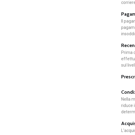
corrier
Pagame
Il paga
pagamen
insoddi
Recens
Prima d
effettu
sul live
Prescr
Condiz
Nella m
riduce 
determi
Acquis
L'acqui