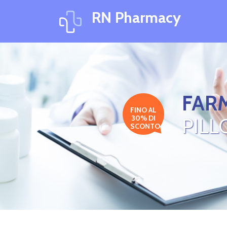
RN Pharmacy
FARM
FINO AL
30% DI
PILL
SCONTO