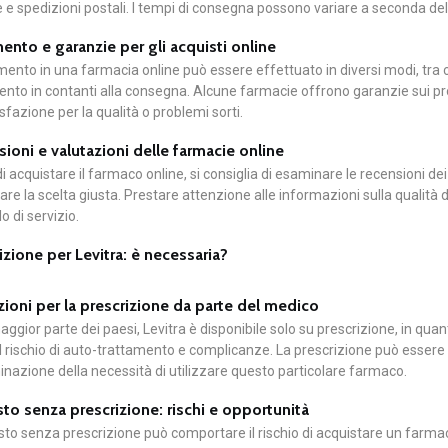
e e spedizioni postali. I tempi di consegna possono variare a seconda de
nto e garanzie per gli acquisti online
mento in una farmacia online può essere effettuato in diversi modi, tra cui
to in contanti alla consegna. Alcune farmacie offrono garanzie sui prodott
sfazione per la qualità o problemi sorti.
ioni e valutazioni delle farmacie online
i acquistare il farmaco online, si consiglia di esaminare le recensioni dei 
are la scelta giusta. Prestare attenzione alle informazioni sulla qualità d
llo di servizio.
izione per Levitra: è necessaria?
ioni per la prescrizione da parte del medico
aggior parte dei paesi, Levitra è disponibile solo su prescrizione, in quan
il rischio di auto-trattamento e complicanze. La prescrizione può esser
nazione della necessità di utilizzare questo particolare farmaco.
to senza prescrizione: rischi e opportunità
sto senza prescrizione può comportare il rischio di acquistare un farmaco