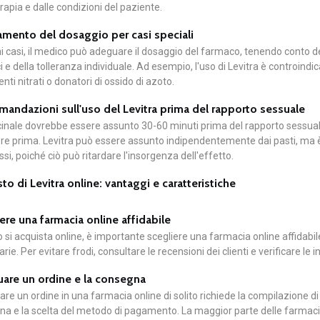
erapia e dalle condizioni del paziente.
mento del dosaggio per casi speciali
ni casi, il medico può adeguare il dosaggio del farmaco, tenendo conto dell
 e della tolleranza individuale. Ad esempio, l'uso di Levitra è controin
nti nitrati o donatori di ossido di azoto.
andazioni sull'uso del Levitra prima del rapporto sessuale
cinale dovrebbe essere assunto 30-60 minuti prima del rapporto sessuale,
re prima. Levitra può essere assunto indipendentemente dai pasti, ma è c
assi, poiché ciò può ritardare l'insorgenza dell'effetto.
to di Levitra online: vantaggi e caratteristiche
ere una farmacia online affidabile
si acquista online, è importante scegliere una farmacia online affidabile, 
rie. Per evitare frodi, consultare le recensioni dei clienti e verificare le
uare un ordine e la consegna
are un ordine in una farmacia online di solito richiede la compilazione di 
a e la scelta del metodo di pagamento. La maggior parte delle farmacie 