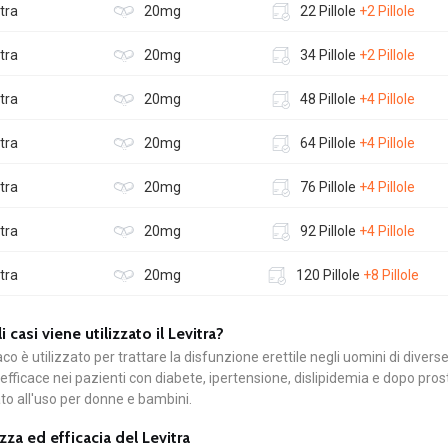
tra
20mg
22 Pillole
+2 Pillole
tra
20mg
34 Pillole
+2 Pillole
tra
20mg
48 Pillole
+4 Pillole
tra
20mg
64 Pillole
+4 Pillole
tra
20mg
76 Pillole
+4 Pillole
tra
20mg
92 Pillole
+4 Pillole
tra
20mg
120 Pillole
+8 Pillole
i casi viene utilizzato il Levitra?
aco è utilizzato per trattare la disfunzione erettile negli uomini di divers
efficace nei pazienti con diabete, ipertensione, dislipidemia e dopo pr
to all'uso per donne e bambini.
zza ed efficacia del Levitra