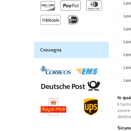
Levi
Levi
Levi
Levi
Consegna
Levi
Levi
Levi
In qual
Il farm
essere 
destina
Sicure