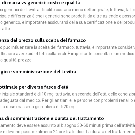
a di marca vs generici: costo e qualità
ci generici del Levitra di solito costano meno dell'originale, tuttavia, la 
cipale differenza è che i generici sono prodotti da altre aziende e pos
 generico, è importante assicurarsi della sua certificazione e del produt
fatto.
uenza del prezzo sulla scelta del farmaco
zo può influenzare la scelta del farmaco, tuttavia, è importante conside
ficaci o avere più effetti collaterali. È importante consultare un medico
o qualità-prezzo.
io e somministrazione del Levitra
ttimale per diverse fasce d'età
 iniziale standard è di 10 mg, tuttavia, a seconda dell'età, delle condizio
adeguata dal medico. Per gli anziani e le persone con problemi renali o epa
 La dose massima giornaliera è di 20 mg.
 di somministrazione e durata del trattamento
camento deve essere assunto al bisogno 30-60 minuti prima dell'attività 
e e devono passare almeno 24 ore tra le dosi. La durata del trattamento